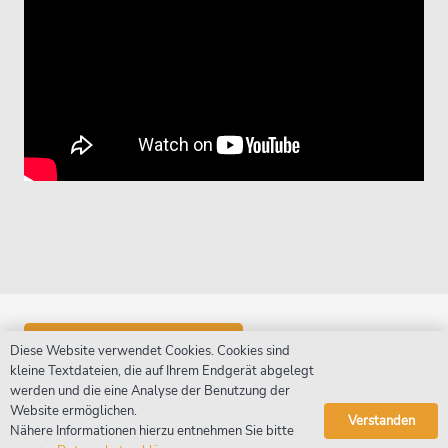
Alle Produktionen
Diese Website verwendet Cookies. Cookies sind
kleine Textdateien, die auf Ihrem Endgerät abgelegt
werden und die eine Analyse der Benutzung der
WoWieso • Ensemble
Website ermöglichen.
Verstanden
Nähere Informationen hierzu entnehmen Sie bitte
Solomomento