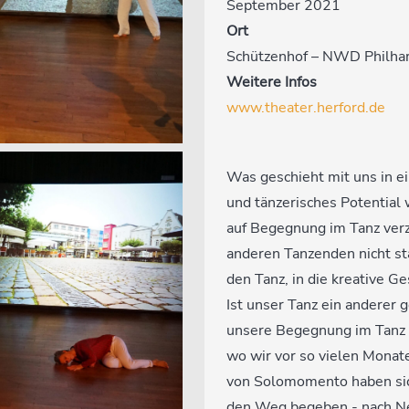
September 2021
Ort
Schützenhof – NWD Philha
Weitere Infos
www.theater.herford.de
Was geschieht mit uns in ein
und tänzerisches Potential 
auf Begegnung im Tanz verz
anderen Tanzenden nicht st
den Tanz, in die kreative G
Ist unser Tanz ein anderer 
unsere Begegnung im Tanz 
wo wir vor so vielen Monat
von Solomomento haben sich
den Weg begeben - nach N