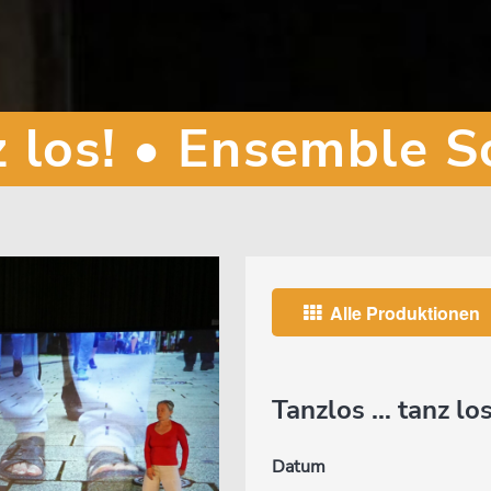
z los! • Ensemble
Alle Produktionen
Tanzlos … tanz l
Datum