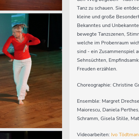
Tanz zu schauen. Sie entde
kleine und große Besonder
Bekanntes und Unbekanntes 
bewegte Tanzszenen, Stim
welche im Probenraum wicht
sind - ein Zusammenspiel a
Sehnsüchten, Empfindsamke
Freuden erzählen.
Choreographie: Christine G
Ensemble: Margret Drechse
Maiorescu, Daniela Perthes
Schramm, Gisela Stille, Ma
Videoarbeiten:
Ivo Tödtman